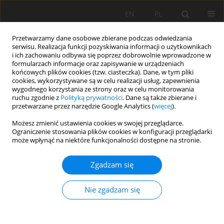
EN
PL
Przetwarzamy dane osobowe zbierane podczas odwiedzania
serwisu. Realizacja funkcji pozyskiwania informacji o użytkownikach
i ich zachowaniu odbywa się poprzez dobrowolnie wprowadzone w
formularzach informacje oraz zapisywanie w urządzeniach
końcowych plików cookies (tzw. ciasteczka). Dane, w tym pliki
cookies, wykorzystywane są w celu realizacji usług, zapewnienia
wygodnego korzystania ze strony oraz w celu monitorowania
ruchu zgodnie z
Polityką prywatności
. Dane są także zbierane i
przetwarzane przez narzędzie Google Analytics (
więcej
).
Autor
Edilson Requena Rojas
Możesz zmienić ustawienia cookies w swojej przeglądarce.
Ograniczenie stosowania plików cookies w konfiguracji przeglądarki
może wpłynąć na niektóre funkcjonalności dostępne na stronie.
PRACA ORYGINALNA
Zgadzam się
The effects of the inoculation of bacterial
microorganisms (
Pseudomonas
sp. and
Bacillus
Nie zgadzam się
sp.) on soil quality, aerial biomass and nutritional
quality of native grasses under field conditions in
the Peruvian highlands