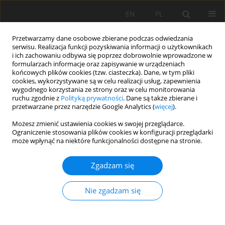
EN
PL
Przetwarzamy dane osobowe zbierane podczas odwiedzania
serwisu. Realizacja funkcji pozyskiwania informacji o użytkownikach
i ich zachowaniu odbywa się poprzez dobrowolnie wprowadzone w
formularzach informacje oraz zapisywanie w urządzeniach
końcowych plików cookies (tzw. ciasteczka). Dane, w tym pliki
cookies, wykorzystywane są w celu realizacji usług, zapewnienia
wygodnego korzystania ze strony oraz w celu monitorowania
ruchu zgodnie z
Polityką prywatności
. Dane są także zbierane i
przetwarzane przez narzędzie Google Analytics (
więcej
).
Autor
Kamalakannan
Możesz zmienić ustawienia cookies w swojej przeglądarce.
Ograniczenie stosowania plików cookies w konfiguracji przeglądarki
Sendilkumar
może wpłynąć na niektóre funkcjonalności dostępne na stronie.
Zgadzam się
PRACA ORYGINALNA
Ocena Przydatności Gruntów na Podstawie
Nie zgadzam się
Badań Profilu Glebowego w Podnóżu Siruvani w
Zachodnich Gatach w Tamil Nadu, Indie
Kamalakannan Sendilkumar
,
Balaganesh Balashanmugavel