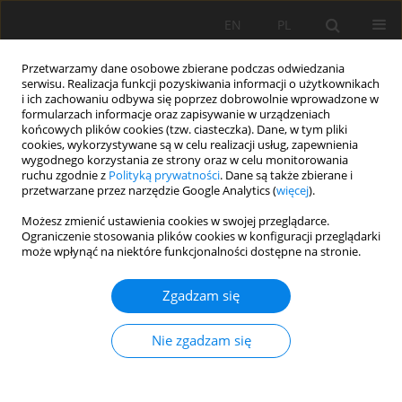
EN
PL
Przetwarzamy dane osobowe zbierane podczas odwiedzania
serwisu. Realizacja funkcji pozyskiwania informacji o użytkownikach
i ich zachowaniu odbywa się poprzez dobrowolnie wprowadzone w
formularzach informacje oraz zapisywanie w urządzeniach
końcowych plików cookies (tzw. ciasteczka). Dane, w tym pliki
cookies, wykorzystywane są w celu realizacji usług, zapewnienia
wygodnego korzystania ze strony oraz w celu monitorowania
ruchu zgodnie z
Polityką prywatności
. Dane są także zbierane i
przetwarzane przez narzędzie Google Analytics (
więcej
).
Autor
Andrea Szabó
Możesz zmienić ustawienia cookies w swojej przeglądarce.
Ograniczenie stosowania plików cookies w konfiguracji przeglądarki
może wpłynąć na niektóre funkcjonalności dostępne na stronie.
PRACA ORYGINALNA
Zgadzam się
Evaluation of spectral data based soil organic
carbon content estimation models in VIS-NIR
Nie zgadzam się
Attila Nagy
,
Andrea Szabó
,
Diana Quintín Escobar
,
János Tamás
Soil Sci. Ann., 2024, 75(1)186454
DOI
:
https://doi.org/10.37501/soilsa/186454