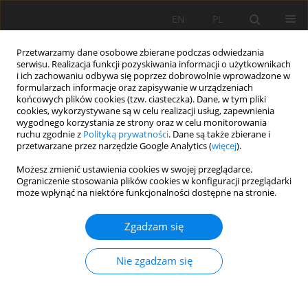
EN
PL
Przetwarzamy dane osobowe zbierane podczas odwiedzania
serwisu. Realizacja funkcji pozyskiwania informacji o użytkownikach
i ich zachowaniu odbywa się poprzez dobrowolnie wprowadzone w
formularzach informacje oraz zapisywanie w urządzeniach
końcowych plików cookies (tzw. ciasteczka). Dane, w tym pliki
cookies, wykorzystywane są w celu realizacji usług, zapewnienia
wygodnego korzystania ze strony oraz w celu monitorowania
ruchu zgodnie z
Polityką prywatności
. Dane są także zbierane i
przetwarzane przez narzędzie Google Analytics (
więcej
).
Autor
Krzysztof Sztabkowski
Możesz zmienić ustawienia cookies w swojej przeglądarce.
Ograniczenie stosowania plików cookies w konfiguracji przeglądarki
może wpłynąć na niektóre funkcjonalności dostępne na stronie.
PRACA ORYGINALNA
Procesy glebotwórcze i właściwości gleb
Zgadzam się
wykształconych z materiałów typu fluvic w
dolinach źródliskowych Pomorza Środkowego –
Nie zgadzam się
studium przypadku strumienia Kamienna
Jerzy Jonczak
,
Agnieszka Parzych
,
Krzysztof Sztabkowski