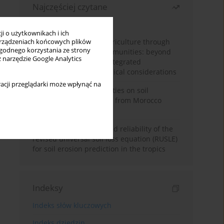
Najczęściej czytane
Miesiąc
Rok
i o użytkownikach i ich
Towards sustainable agriculture through
rządzeniach końcowych plików
wygodnego korzystania ze strony
synthetic microbial communities: beyond
z narzędzie Google Analytics
multifunctional roles, integrated
applications, and ecological considerations
acji przeglądarki może wpłynąć na
Impacts of mining activities on soil
properties: case studies from Morocco
mine sites
Revisiting the questioned reliability of the
revised universal soil loss equation (RUSLE)
for soil erosion prediction in the tropics
Indeksy
Indeks słów kluczowych
Indeks dziedzin