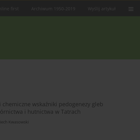
line first
Archiwum 1950-2019
Wyślij artykuł
i chemiczne wskaźniki pedogenezy gleb
órnictwa i hutnictwa w Tatrach
iech Kwasowski