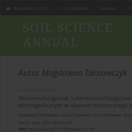
Najnowszy zeszyt
O czasopiśmie
Numery
On
Autor
Magdalena Tarnawczyk
PRACA ORYGINALNA
Mikromorfologiczne, submikromorfologiczne 
technogenicznych w rejonach historycznego g
Magdalena Tarnawczyk
,
Łukasz Uzarowicz
,
Artur Pędziwiatr
,
Wojc
Soil Sci. Ann., 2025, 76(3)211370
DOI
:
https://doi.org/10.37501/soilsa/211370