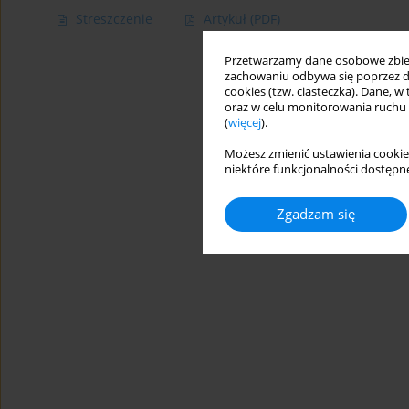
Streszczenie
Artykuł
(PDF)
Przetwarzamy dane osobowe zbiera
zachowaniu odbywa się poprzez d
cookies (tzw. ciasteczka). Dane, w
oraz w celu monitorowania ruchu
(
więcej
).
Możesz zmienić ustawienia cookie
niektóre funkcjonalności dostępne
Zgadzam się