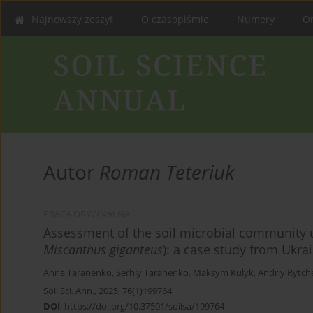
Najnowszy zeszyt
O czasopiśmie
Numery
On
Autor
Roman Teteriuk
PRACA ORYGINALNA
Assessment of the soil microbial community 
Miscanthus giganteus
): a case study from Ukra
Anna Taranenko
,
Serhiy Taranenko
,
Maksym Kulyk
,
Andriy Rytc
Soil Sci. Ann., 2025, 76(1)199764
DOI
:
https://doi.org/10.37501/soilsa/199764