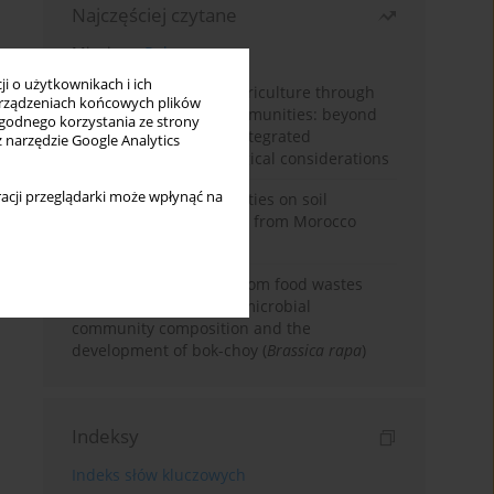
Najczęściej czytane
Miesiąc
Rok
i o użytkownikach i ich
Towards sustainable agriculture through
rządzeniach końcowych plików
synthetic microbial communities: beyond
wygodnego korzystania ze strony
multifunctional roles, integrated
z narzędzie Google Analytics
applications, and ecological considerations
acji przeglądarki może wpłynąć na
Impacts of mining activities on soil
properties: case studies from Morocco
mine sites
Bio-organic fertilizers from food wastes
induce changes in soil microbial
community composition and the
development of bok-choy (
Brassica rapa
)
Indeksy
Indeks słów kluczowych