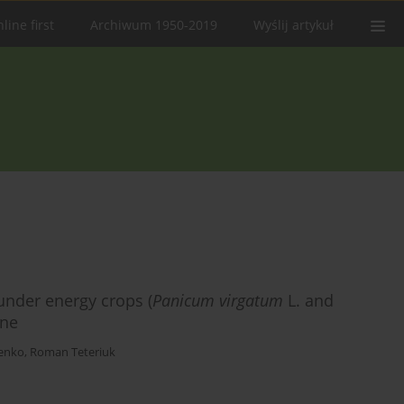
line first
Archiwum 1950-2019
Wyślij artykuł
under energy crops (
Panicum virgatum
L. and
ine
henko
,
Roman Teteriuk