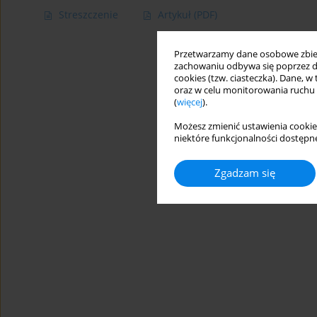
Streszczenie
Artykuł
(PDF)
Przetwarzamy dane osobowe zbiera
zachowaniu odbywa się poprzez d
cookies (tzw. ciasteczka). Dane, w
oraz w celu monitorowania ruchu
(
więcej
).
Możesz zmienić ustawienia cookie
niektóre funkcjonalności dostępne
Zgadzam się