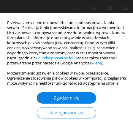
EN
PL
Przetwarzamy dane osobowe zbierane podczas odwiedzania
serwisu. Realizacja funkcji pozyskiwania informacji o użytkownikach
i ich zachowaniu odbywa się poprzez dobrowolnie wprowadzone w
formularzach informacje oraz zapisywanie w urządzeniach
końcowych plików cookies (tzw. ciasteczka). Dane, w tym pliki
cookies, wykorzystywane są w celu realizacji usług, zapewnienia
wygodnego korzystania ze strony oraz w celu monitorowania
ruchu zgodnie z
Polityką prywatności
. Dane są także zbierane i
przetwarzane przez narzędzie Google Analytics (
więcej
).
Autor
Nguyen Duc Trong
Możesz zmienić ustawienia cookies w swojej przeglądarce.
Ograniczenie stosowania plików cookies w konfiguracji przeglądarki
może wpłynąć na niektóre funkcjonalności dostępne na stronie.
PRACA ORYGINALNA
Zgadzam się
How phosphorus-solubilizing bacteria
Cereibacter
sphaeroides
changed the phosphorus uptake,
Nie zgadzam się
growth, and yield of rice grown in salinized soils
under greenhouse conditions
Le Tien Dat
,
Tran Trong Khoi Nguyen
,
Do Thi Xuan
,
Ly Ngoc Thanh