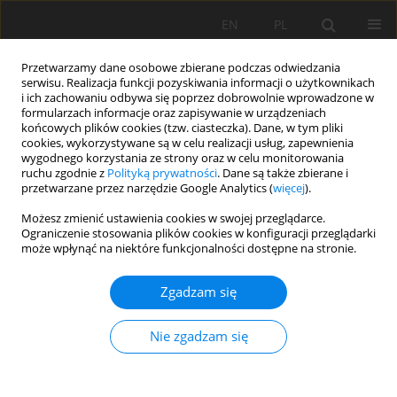
EN
PL
Przetwarzamy dane osobowe zbierane podczas odwiedzania
serwisu. Realizacja funkcji pozyskiwania informacji o użytkownikach
i ich zachowaniu odbywa się poprzez dobrowolnie wprowadzone w
formularzach informacje oraz zapisywanie w urządzeniach
końcowych plików cookies (tzw. ciasteczka). Dane, w tym pliki
cookies, wykorzystywane są w celu realizacji usług, zapewnienia
wygodnego korzystania ze strony oraz w celu monitorowania
ruchu zgodnie z
Polityką prywatności
. Dane są także zbierane i
przetwarzane przez narzędzie Google Analytics (
więcej
).
Autor
Michaela Vaidová
Możesz zmienić ustawienia cookies w swojej przeglądarce.
Ograniczenie stosowania plików cookies w konfiguracji przeglądarki
może wpłynąć na niektóre funkcjonalności dostępne na stronie.
PRACA ORYGINALNA
Zgadzam się
Organic mulch materials improve soil moisture
in vineyard
Nie zgadzam się
Alice Čížková
,
Patrik Burg
,
Patrik Zatloukal
,
Michaela Vaidová
Soil Sci. Ann., 2021, 72(2)140644
DOI
:
https://doi.org/10.37501/soilsa/140644