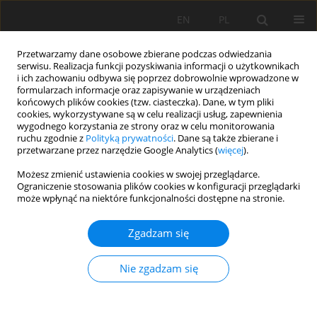
EN
PL
Przetwarzamy dane osobowe zbierane podczas odwiedzania
serwisu. Realizacja funkcji pozyskiwania informacji o użytkownikach
i ich zachowaniu odbywa się poprzez dobrowolnie wprowadzone w
formularzach informacje oraz zapisywanie w urządzeniach
końcowych plików cookies (tzw. ciasteczka). Dane, w tym pliki
cookies, wykorzystywane są w celu realizacji usług, zapewnienia
wygodnego korzystania ze strony oraz w celu monitorowania
ruchu zgodnie z
Polityką prywatności
. Dane są także zbierane i
przetwarzane przez narzędzie Google Analytics (
więcej
).
Autor
Evgeny Vasilevich
Możesz zmienić ustawienia cookies w swojej przeglądarce.
Ograniczenie stosowania plików cookies w konfiguracji przeglądarki
Abakumov
może wpłynąć na niektóre funkcjonalności dostępne na stronie.
Zgadzam się
PRACA ORYGINALNA
Pojemność wodna i właściwości gleb rosyjskiej
Nie zgadzam się
Arktyki (na przykładzie delty rzeki Leny i Półwyspu
Jamalskiego)
Vyacheslav Igorevich Polyakov
,
Ivan Ilych Alekseev
,
Ksenia Sergeevna