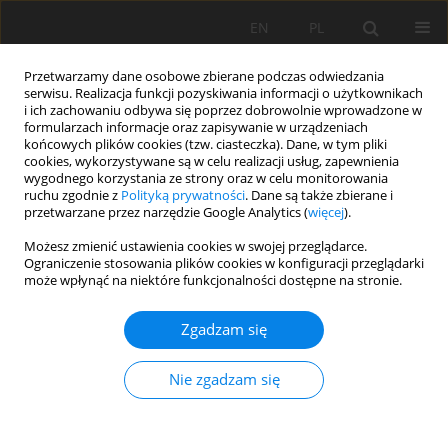
EN
PL
Przetwarzamy dane osobowe zbierane podczas odwiedzania
serwisu. Realizacja funkcji pozyskiwania informacji o użytkownikach
i ich zachowaniu odbywa się poprzez dobrowolnie wprowadzone w
formularzach informacje oraz zapisywanie w urządzeniach
końcowych plików cookies (tzw. ciasteczka). Dane, w tym pliki
cookies, wykorzystywane są w celu realizacji usług, zapewnienia
wygodnego korzystania ze strony oraz w celu monitorowania
ruchu zgodnie z
Polityką prywatności
. Dane są także zbierane i
przetwarzane przez narzędzie Google Analytics (
więcej
).
Autor
Rositsa Yaneva
Możesz zmienić ustawienia cookies w swojej przeglądarce.
Ograniczenie stosowania plików cookies w konfiguracji przeglądarki
może wpłynąć na niektóre funkcjonalności dostępne na stronie.
PRACA ORYGINALNA
Zgadzam się
Microbial biomass carbon and enzymes-
degraders of carbohydrates in polar soils from
Nie zgadzam się
the area of Livingston Island, Antarctica
Boyka Malcheva
,
Maya Nustorova
,
Miglena Zhiyanski
,
Rositsa Yaneva
,
Evgeniy Abakumov