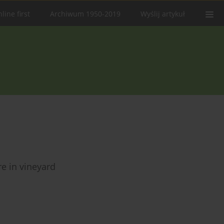
line first
Archiwum 1950-2019
Wyślij artykuł
e in vineyard