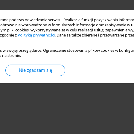
ne podczas odwiedzania serwisu. Realizacja funkcji pozyskiwania informacj
obrowolnie wprowadzone w formularzach informacje oraz zapisywanie w u
 tym pliki cookies, wykorzystywane są w celu realizacji usług, zapewnienia 
 zgodnie z
Polityką prywatności
. Dane są także zbierane i przetwarzane prze
s w swojej przeglądarce. Ograniczenie stosowania plików cookies w konfigur
 na stronie.
Nie zgadzam się