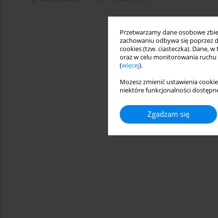
Przetwarzamy dane osobowe zbiera
zachowaniu odbywa się poprzez d
cookies (tzw. ciasteczka). Dane, w
oraz w celu monitorowania ruchu
(
więcej
).
Możesz zmienić ustawienia cookie
niektóre funkcjonalności dostępne
Zgadzam się