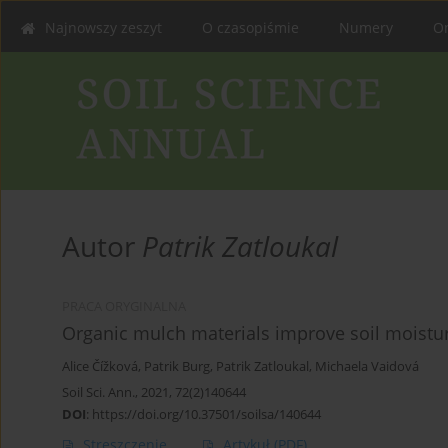
Najnowszy zeszyt
O czasopiśmie
Numery
On
Autor
Patrik Zatloukal
PRACA ORYGINALNA
Organic mulch materials improve soil moistur
Alice Čížková
,
Patrik Burg
,
Patrik Zatloukal
,
Michaela Vaidová
Soil Sci. Ann., 2021, 72(2)140644
DOI
:
https://doi.org/10.37501/soilsa/140644
Streszczenie
Artykuł
(PDF)