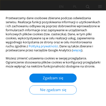
EN
PL
Przetwarzamy dane osobowe zbierane podczas odwiedzania
serwisu. Realizacja funkcji pozyskiwania informacji o użytkownikach
i ich zachowaniu odbywa się poprzez dobrowolnie wprowadzone w
formularzach informacje oraz zapisywanie w urządzeniach
końcowych plików cookies (tzw. ciasteczka). Dane, w tym pliki
cookies, wykorzystywane są w celu realizacji usług, zapewnienia
wygodnego korzystania ze strony oraz w celu monitorowania
ruchu zgodnie z
Polityką prywatności
. Dane są także zbierane i
przetwarzane przez narzędzie Google Analytics (
więcej
).
4/2021 vol. 72
Możesz zmienić ustawienia cookies w swojej przeglądarce.
Ograniczenie stosowania plików cookies w konfiguracji przeglądarki
może wpłynąć na niektóre funkcjonalności dostępne na stronie.
PRACA ORYGINALNA
Zgadzam się
Geneza, właściwości i
transformacja lamelli w glebach
Nie zgadzam się
rdzawych południowo-