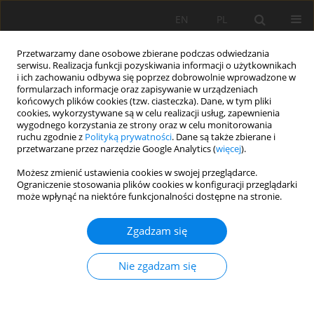
EN
PL
Przetwarzamy dane osobowe zbierane podczas odwiedzania
serwisu. Realizacja funkcji pozyskiwania informacji o użytkownikach
i ich zachowaniu odbywa się poprzez dobrowolnie wprowadzone w
formularzach informacje oraz zapisywanie w urządzeniach
końcowych plików cookies (tzw. ciasteczka). Dane, w tym pliki
cookies, wykorzystywane są w celu realizacji usług, zapewnienia
wygodnego korzystania ze strony oraz w celu monitorowania
ruchu zgodnie z
Polityką prywatności
. Dane są także zbierane i
przetwarzane przez narzędzie Google Analytics (
więcej
).
Słowo kluczowe
Cover crop
Możesz zmienić ustawienia cookies w swojej przeglądarce.
Ograniczenie stosowania plików cookies w konfiguracji przeglądarki
może wpłynąć na niektóre funkcjonalności dostępne na stronie.
PRACA ORYGINALNA
Zgadzam się
Possibilities of biological soil management in
monoculture greenhouse cultivation: cover
Nie zgadzam się
crops, organic matter replenishment and
Trichoderma
sp. application to improve soil
health