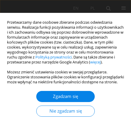
EN
PL
Przetwarzamy dane osobowe zbierane podczas odwiedzania
serwisu. Realizacja funkcji pozyskiwania informacji o użytkownikach
i ich zachowaniu odbywa się poprzez dobrowolnie wprowadzone w
formularzach informacje oraz zapisywanie w urządzeniach
końcowych plików cookies (tzw. ciasteczka). Dane, w tym pliki
cookies, wykorzystywane są w celu realizacji usług, zapewnienia
wygodnego korzystania ze strony oraz w celu monitorowania
ruchu zgodnie z
Polityką prywatności
. Dane są także zbierane i
przetwarzane przez narzędzie Google Analytics (
więcej
).
Słowo kluczowe
Coyhaique
Możesz zmienić ustawienia cookies w swojej przeglądarce.
Ograniczenie stosowania plików cookies w konfiguracji przeglądarki
National Reserve
może wpłynąć na niektóre funkcjonalności dostępne na stronie.
Zgadzam się
PRACA ORYGINALNA
First application of the QBS-ar Index in South
Nie zgadzam się
America for the assessment of the biological
quality of soils in Chile
Loris Galli
,
Elisa Lanza
,
Ivano Rellini