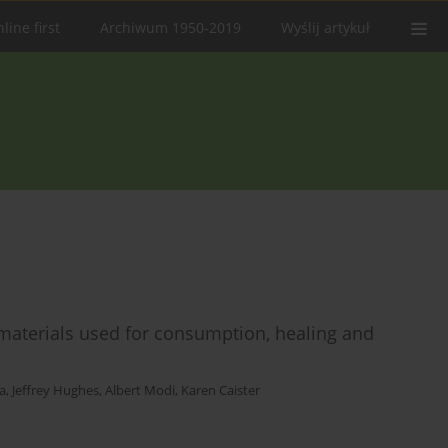
line first
Archiwum 1950-2019
Wyślij artykuł
materials used for consumption, healing and
a
,
Jeffrey Hughes
,
Albert Modi
,
Karen Caister