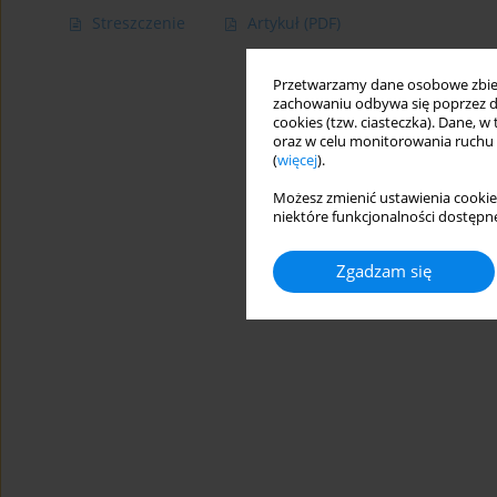
Streszczenie
Artykuł
(PDF)
Przetwarzamy dane osobowe zbiera
zachowaniu odbywa się poprzez d
cookies (tzw. ciasteczka). Dane, w
oraz w celu monitorowania ruchu
(
więcej
).
Możesz zmienić ustawienia cookie
niektóre funkcjonalności dostępne
Zgadzam się