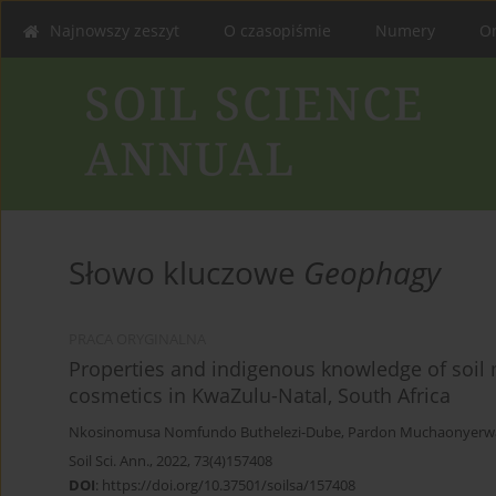
Najnowszy zeszyt
O czasopiśmie
Numery
On
Słowo kluczowe
Geophagy
PRACA ORYGINALNA
Properties and indigenous knowledge of soil 
cosmetics in KwaZulu-Natal, South Africa
Nkosinomusa Nomfundo Buthelezi-Dube
,
Pardon Muchaonyerw
Soil Sci. Ann., 2022, 73(4)157408
DOI
:
https://doi.org/10.37501/soilsa/157408