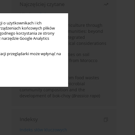
Najczęściej czytane
Miesiąc
Rok
i o użytkownikach i ich
Towards sustainable agriculture through
rządzeniach końcowych plików
synthetic microbial communities: beyond
wygodnego korzystania ze strony
multifunctional roles, integrated
z narzędzie Google Analytics
applications, and ecological considerations
acji przeglądarki może wpłynąć na
Impacts of mining activities on soil
properties: case studies from Morocco
mine sites
Bio-organic fertilizers from food wastes
induce changes in soil microbial
community composition and the
development of bok-choy (
Brassica rapa
)
Indeksy
Indeks słów kluczowych