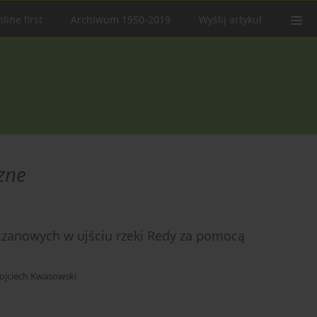
line first
Archiwum 1950-2019
Wyślij artykuł
zne
rczanowych w ujściu rzeki Redy za pomocą
ojciech Kwasowski