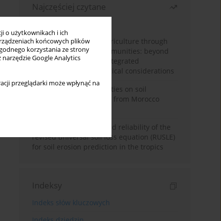
Najczęściej czytane
Miesiąc
Rok
i o użytkownikach i ich
Towards sustainable agriculture through
rządzeniach końcowych plików
wygodnego korzystania ze strony
synthetic microbial communities: beyond
z narzędzie Google Analytics
multifunctional roles, integrated
applications, and ecological considerations
acji przeglądarki może wpłynąć na
Impacts of mining activities on soil
properties: case studies from Morocco
mine sites
Revisiting the questioned reliability of the
revised universal soil loss equation (RUSLE)
for soil erosion prediction in the tropics
Indeksy
Indeks słów kluczowych
Indeks dziedzin