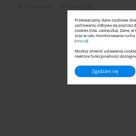
Streszczenie
Artykuł
(PDF)
Przetwarzamy dane osobowe zbiera
zachowaniu odbywa się poprzez d
cookies (tzw. ciasteczka). Dane, w
oraz w celu monitorowania ruchu
(
więcej
).
Możesz zmienić ustawienia cookie
niektóre funkcjonalności dostępne
Zgadzam się