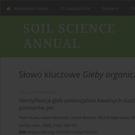
Najnowszy zeszyt
O czasopiśmie
Numery
On
Słowo kluczowe
Gleby organic
PRACA ORYGINALNA
Identyfikacja gleb potencjalnie kwaśnych sia
pomiarów pH
Piotr Hulisz
,
Adam Michalski
,
Anton Boman
,
Michał Dąbrowski
,
W
Soil Sci. Ann., 2020, 71(2), 149-157
DOI
:
https://doi.org/10.37501/soilsa/122410