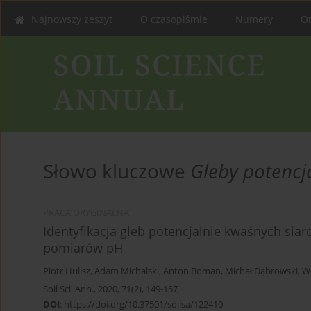
Najnowszy zeszyt
O czasopiśmie
Numery
On
Słowo kluczowe
Gleby potencj
PRACA ORYGINALNA
Identyfikacja gleb potencjalnie kwaśnych sia
pomiarów pH
Piotr Hulisz
,
Adam Michalski
,
Anton Boman
,
Michał Dąbrowski
,
W
Soil Sci. Ann., 2020, 71(2), 149-157
DOI
:
https://doi.org/10.37501/soilsa/122410