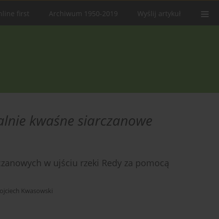
line first
Archiwum 1950-2019
Wyślij artykuł
alnie kwaśne siarczanowe
rczanowych w ujściu rzeki Redy za pomocą
ojciech Kwasowski