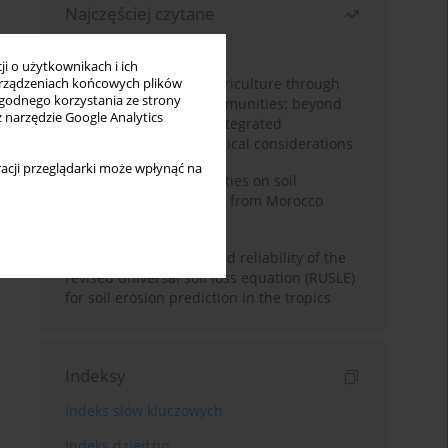
Najczęściej czytane
Miesiąc
Rok
i o użytkownikach i ich
Towards sustainable agriculture through
rządzeniach końcowych plików
wygodnego korzystania ze strony
synthetic microbial communities: beyond
z narzędzie Google Analytics
multifunctional roles, integrated
applications, and ecological considerations
acji przeglądarki może wpłynąć na
Impacts of mining activities on soil
properties: case studies from Morocco
mine sites
Revisiting the questioned reliability of the
revised universal soil loss equation (RUSLE)
for soil erosion prediction in the tropics
Indeksy
Indeks słów kluczowych
Indeks dziedzin