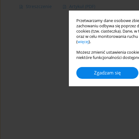
Streszczenie
Artykuł
(PDF)
Przetwarzamy dane osobowe zbiera
zachowaniu odbywa się poprzez d
cookies (tzw. ciasteczka). Dane, w
oraz w celu monitorowania ruchu
(
więcej
).
Możesz zmienić ustawienia cookie
niektóre funkcjonalności dostępne
Zgadzam się