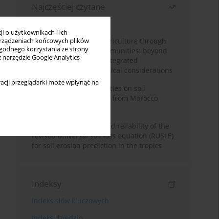
Najczęściej czytane
Miesiąc
Rok
i o użytkownikach i ich
Towards sustainable agriculture through
rządzeniach końcowych plików
wygodnego korzystania ze strony
synthetic microbial communities: beyond
z narzędzie Google Analytics
multifunctional roles, integrated
applications, and ecological considerations
acji przeglądarki może wpłynąć na
Impacts of mining activities on soil
properties: case studies from Morocco
mine sites
Revisiting the questioned reliability of the
revised universal soil loss equation (RUSLE)
for soil erosion prediction in the tropics
Indeksy
Indeks słów kluczowych
Indeks dziedzin