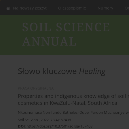
Najnowszy zeszyt
O czasopiśmie
Numery
On
Słowo kluczowe
Healing
PRACA ORYGINALNA
Properties and indigenous knowledge of soil 
cosmetics in KwaZulu-Natal, South Africa
Nkosinomusa Nomfundo Buthelezi-Dube
,
Pardon Muchaonyerw
Soil Sci. Ann., 2022, 73(4)157408
DOI
:
https://doi.org/10.37501/soilsa/157408