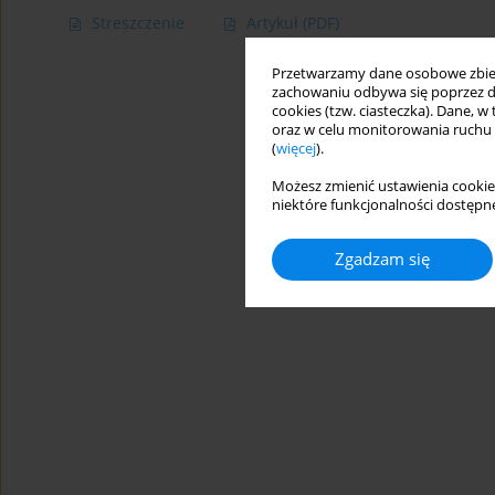
Streszczenie
Artykuł
(PDF)
Przetwarzamy dane osobowe zbiera
zachowaniu odbywa się poprzez d
cookies (tzw. ciasteczka). Dane, w
oraz w celu monitorowania ruchu
(
więcej
).
Możesz zmienić ustawienia cookie
niektóre funkcjonalności dostępne
Zgadzam się