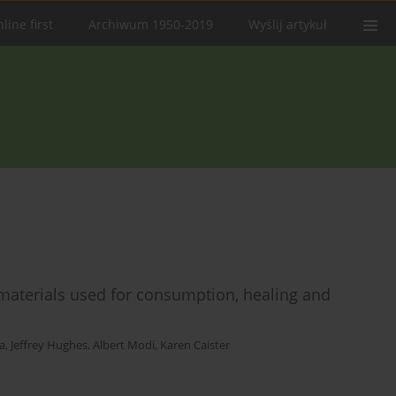
line first
Archiwum 1950-2019
Wyślij artykuł
materials used for consumption, healing and
a
,
Jeffrey Hughes
,
Albert Modi
,
Karen Caister