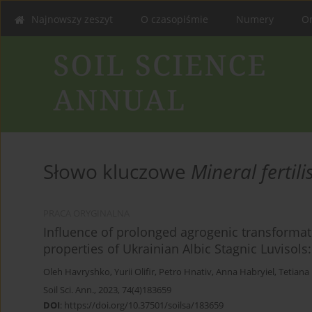
Najnowszy zeszyt
O czasopiśmie
Numery
On
Słowo kluczowe
Mineral fertili
PRACA ORYGINALNA
Influence of prolonged agrogenic transformat
properties of Ukrainian Albic Stagnic Luvisol
Oleh Havryshko
,
Yurii Olifir
,
Petro Hnativ
,
Anna Habryiel
,
Tetiana
Soil Sci. Ann., 2023, 74(4)183659
DOI
:
https://doi.org/10.37501/soilsa/183659