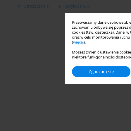
Streszczenie
Artykuł
(PDF)
Przetwarzamy dane osobowe zbiera
zachowaniu odbywa się poprzez d
cookies (tzw. ciasteczka). Dane, w
oraz w celu monitorowania ruchu
(
więcej
).
Możesz zmienić ustawienia cookie
niektóre funkcjonalności dostępne
Zgadzam się