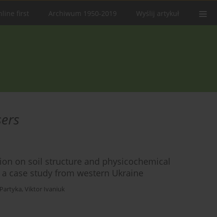
line first
Archiwum 1950-2019
Wyślij artykuł
sers
ion on soil structure and physicochemical
s: a case study from western Ukraine
 Partyka
,
Viktor Ivaniuk