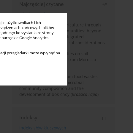
Najczęściej czytane
Miesiąc
Rok
i o użytkownikach i ich
Towards sustainable agriculture through
rządzeniach końcowych plików
synthetic microbial communities: beyond
wygodnego korzystania ze strony
multifunctional roles, integrated
z narzędzie Google Analytics
applications, and ecological considerations
acji przeglądarki może wpłynąć na
Impacts of mining activities on soil
properties: case studies from Morocco
mine sites
Bio-organic fertilizers from food wastes
induce changes in soil microbial
community composition and the
development of bok-choy (
Brassica rapa
)
Indeksy
Indeks słów kluczowych