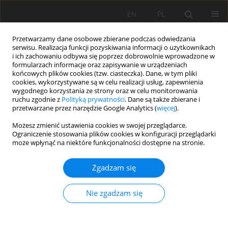
EN
PL
Przetwarzamy dane osobowe zbierane podczas odwiedzania
serwisu. Realizacja funkcji pozyskiwania informacji o użytkownikach
i ich zachowaniu odbywa się poprzez dobrowolnie wprowadzone w
formularzach informacje oraz zapisywanie w urządzeniach
końcowych plików cookies (tzw. ciasteczka). Dane, w tym pliki
cookies, wykorzystywane są w celu realizacji usług, zapewnienia
wygodnego korzystania ze strony oraz w celu monitorowania
ruchu zgodnie z
Polityką prywatności
. Dane są także zbierane i
przetwarzane przez narzędzie Google Analytics (
więcej
).
Słowo kluczowe
Ogłowienie gleb
Możesz zmienić ustawienia cookies w swojej przeglądarce.
Ograniczenie stosowania plików cookies w konfiguracji przeglądarki
może wpłynąć na niektóre funkcjonalności dostępne na stronie.
PRACA ORYGINALNA
Wpływ erozji na przestrzenną zmienność
Zgadzam się
głównych właściwości, genezy i pozycji
systematycznej gleb Pogórza Wielickiego na
Nie zgadzam się
przykładzie obszaru Campusu Bemke
Julia Dziczek
,
Marcin Świtoniak
,
Marcin Sykuła