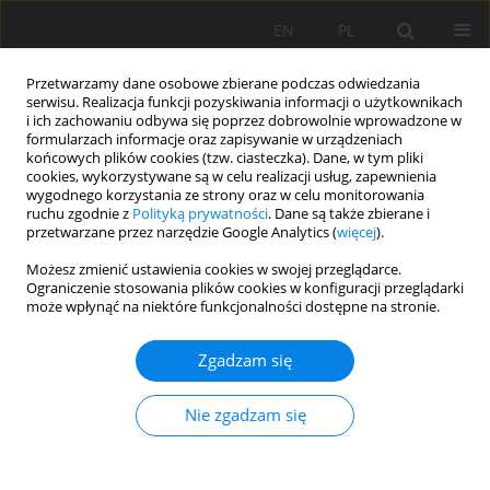
EN
PL
Przetwarzamy dane osobowe zbierane podczas odwiedzania
serwisu. Realizacja funkcji pozyskiwania informacji o użytkownikach
i ich zachowaniu odbywa się poprzez dobrowolnie wprowadzone w
formularzach informacje oraz zapisywanie w urządzeniach
końcowych plików cookies (tzw. ciasteczka). Dane, w tym pliki
cookies, wykorzystywane są w celu realizacji usług, zapewnienia
wygodnego korzystania ze strony oraz w celu monitorowania
ruchu zgodnie z
Polityką prywatności
. Dane są także zbierane i
przetwarzane przez narzędzie Google Analytics (
więcej
).
Słowo kluczowe
Składniki
Możesz zmienić ustawienia cookies w swojej przeglądarce.
Ograniczenie stosowania plików cookies w konfiguracji przeglądarki
pokarmowe
może wpłynąć na niektóre funkcjonalności dostępne na stronie.
Zgadzam się
PRACA ORYGINALNA
Rozmieszczenie składników odżywczych w
Nie zgadzam się
biomasie brzozy brodawkowatej (
Betula pendula
Roth) porastającej gleby porolne
Beata Rustowska
,
Jerzy Jonczak
,
Marek Kondras