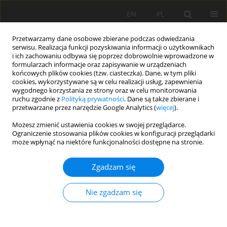
EN
PL
Przetwarzamy dane osobowe zbierane podczas odwiedzania
serwisu. Realizacja funkcji pozyskiwania informacji o użytkownikach
i ich zachowaniu odbywa się poprzez dobrowolnie wprowadzone w
formularzach informacje oraz zapisywanie w urządzeniach
końcowych plików cookies (tzw. ciasteczka). Dane, w tym pliki
cookies, wykorzystywane są w celu realizacji usług, zapewnienia
wygodnego korzystania ze strony oraz w celu monitorowania
ruchu zgodnie z
Polityką prywatności
. Dane są także zbierane i
przetwarzane przez narzędzie Google Analytics (
więcej
).
Słowo kluczowe
Sodium
Możesz zmienić ustawienia cookies w swojej przeglądarce.
Ograniczenie stosowania plików cookies w konfiguracji przeglądarki
adsorption ratio
może wpłynąć na niektóre funkcjonalności dostępne na stronie.
Zgadzam się
PRACA ORYGINALNA
Dynamics of soil hydraulic conductivity in
Nie zgadzam się
response to incremental changes in sodium
adsorption ratio: Evidence for soil structural
hysteresis