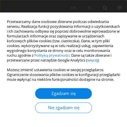
EN
PL
Przetwarzamy dane osobowe zbierane podczas odwiedzania
serwisu. Realizacja funkcji pozyskiwania informacji o użytkownikach
i ich zachowaniu odbywa się poprzez dobrowolnie wprowadzone w
formularzach informacje oraz zapisywanie w urządzeniach
końcowych plików cookies (tzw. ciasteczka). Dane, w tym pliki
cookies, wykorzystywane są w celu realizacji usług, zapewnienia
wygodnego korzystania ze strony oraz w celu monitorowania
ruchu zgodnie z
Polityką prywatności
. Dane są także zbierane i
przetwarzane przez narzędzie Google Analytics (
więcej
).
Słowo kluczowe
Soils of Ukraine
Możesz zmienić ustawienia cookies w swojej przeglądarce.
Ograniczenie stosowania plików cookies w konfiguracji przeglądarki
może wpłynąć na niektóre funkcjonalności dostępne na stronie.
PRACA ORYGINALNA
Zgadzam się
Klasyfikacja gleb Ukrainy i jej korelacja z WRB
(2022)
Nie zgadzam się
Halyna Ivanyuk
,
Taras Yamelynets
,
Ihor Papish
,
Petro Hnativ
,
Zenoviy
Pankiv
,
Oksana Bonishko
,
Viktor Ivaniuk
,
Oksana Haskevych
,
Dmytro
Baranskyi
,
Mariya Avhustynovych