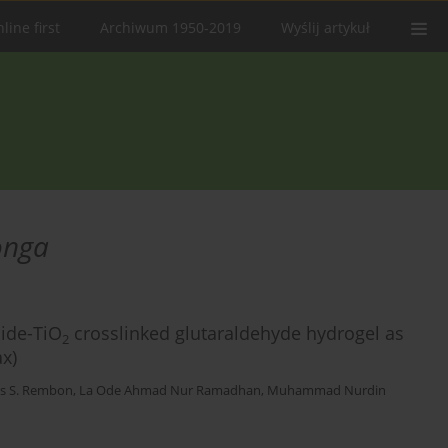
line first
Archiwum 1950-2019
Wyślij artykuł
onga
ide-TiO
crosslinked glutaraldehyde hydrogel as
2
ax)
us S. Rembon
,
La Ode Ahmad Nur Ramadhan
,
Muhammad Nurdin