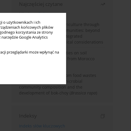
Najczęściej czytane
Miesiąc
Rok
i o użytkownikach i ich
Towards sustainable agriculture through
rządzeniach końcowych plików
synthetic microbial communities: beyond
wygodnego korzystania ze strony
multifunctional roles, integrated
z narzędzie Google Analytics
applications, and ecological considerations
acji przeglądarki może wpłynąć na
Impacts of mining activities on soil
properties: case studies from Morocco
mine sites
Bio-organic fertilizers from food wastes
induce changes in soil microbial
community composition and the
development of bok-choy (
Brassica rapa
)
Indeksy
Indeks słów kluczowych