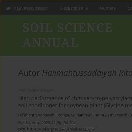
Najnowszy zeszyt
O czasopiśmie
Numery
On
Autor
Halimahtussaddiyah Rit
PRACA ORYGINALNA
High performance of chitosan-co-polyacrylam
soil conditioner for soybean plant (Glycine m
Halimahtussaddiyah Ritonga
,
Muhammad Ihram Basri
,
Fransisk
Soil Sci. Ann., 2020, 71(3), 194-204
DOI
:
https://doi.org/10.37501/soilsa/125847