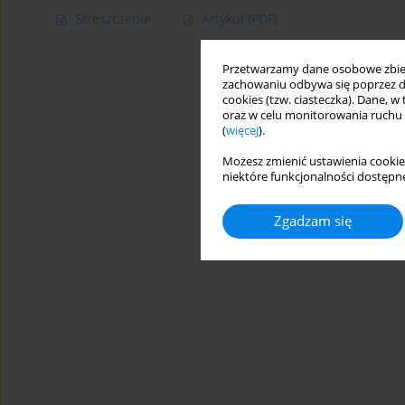
Streszczenie
Artykuł
(PDF)
Przetwarzamy dane osobowe zbiera
zachowaniu odbywa się poprzez d
cookies (tzw. ciasteczka). Dane, w
oraz w celu monitorowania ruchu
(
więcej
).
Możesz zmienić ustawienia cookie
niektóre funkcjonalności dostępne
Zgadzam się