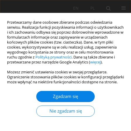
EN
PL
Przetwarzamy dane osobowe zbierane podczas odwiedzania
serwisu. Realizacja funkcji pozyskiwania informacji o użytkownikach
i ich zachowaniu odbywa się poprzez dobrowolnie wprowadzone w
formularzach informacje oraz zapisywanie w urządzeniach
końcowych plików cookies (tzw. ciasteczka). Dane, w tym pliki
cookies, wykorzystywane są w celu realizacji usług, zapewnienia
wygodnego korzystania ze strony oraz w celu monitorowania
ruchu zgodnie z
Polityką prywatności
. Dane są także zbierane i
przetwarzane przez narzędzie Google Analytics (
więcej
).
Autor
Ján Gažo
Możesz zmienić ustawienia cookies w swojej przeglądarce.
Ograniczenie stosowania plików cookies w konfiguracji przeglądarki
może wpłynąć na niektóre funkcjonalności dostępne na stronie.
PRACA ORYGINALNA
Zgadzam się
Appropriate agro-environmental strategy for
ZnO-nanoparticle foliar application on soybean
Nie zgadzam się
Dávid Ernst
,
Marek Kolenčík
,
Viktor Straka
,
Martin Šebesta
,
Ľuba
Ďurišová
,
Lenka Tomovičová
,
Gabriela Kratošová
,
Ivan Ravza
,
Veronika Žitniak Čurná
,
Ivan Černý
,
Yu Qian
,
Ján Gažo
,
Ladislav Ducsay
,
Nora Polláková
,
Martin Juriga