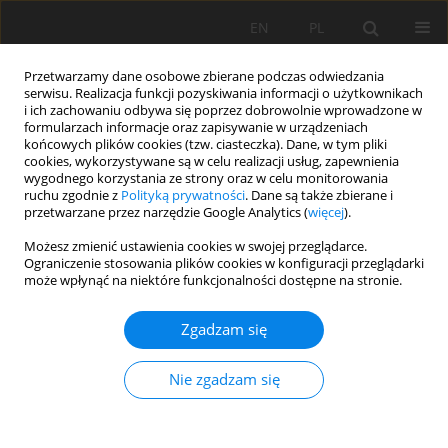
EN
PL
Przetwarzamy dane osobowe zbierane podczas odwiedzania
serwisu. Realizacja funkcji pozyskiwania informacji o użytkownikach
i ich zachowaniu odbywa się poprzez dobrowolnie wprowadzone w
formularzach informacje oraz zapisywanie w urządzeniach
końcowych plików cookies (tzw. ciasteczka). Dane, w tym pliki
cookies, wykorzystywane są w celu realizacji usług, zapewnienia
wygodnego korzystania ze strony oraz w celu monitorowania
ruchu zgodnie z
Polityką prywatności
. Dane są także zbierane i
przetwarzane przez narzędzie Google Analytics (
więcej
).
Autor
Katarzyna Wątor
Możesz zmienić ustawienia cookies w swojej przeglądarce.
Ograniczenie stosowania plików cookies w konfiguracji przeglądarki
może wpłynąć na niektóre funkcjonalności dostępne na stronie.
PRACA ORYGINALNA
Zgadzam się
Czynniki bioklimatyczne i litogeniczne wpływające
na występowanie gleb bielicowych na fliszu:
Nie zgadzam się
nowe spostrzeżenia z Gorców
Łukasz Musielok
,
Anna Rudnik
,
Krzysztof Buczek
,
Jarosław Lasota
,
Patrycja Tomala
,
Agnieszka Kafel
,
Katarzyna Wątor