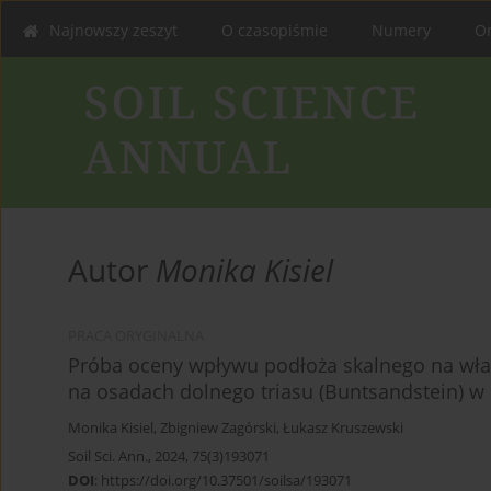
Najnowszy zeszyt
O czasopiśmie
Numery
On
Autor
Monika Kisiel
PRACA ORYGINALNA
Próba oceny wpływu podłoża skalnego na właś
na osadach dolnego triasu (Buntsandstein) w
Monika Kisiel
,
Zbigniew Zagórski
,
Łukasz Kruszewski
Soil Sci. Ann., 2024, 75(3)193071
DOI
:
https://doi.org/10.37501/soilsa/193071