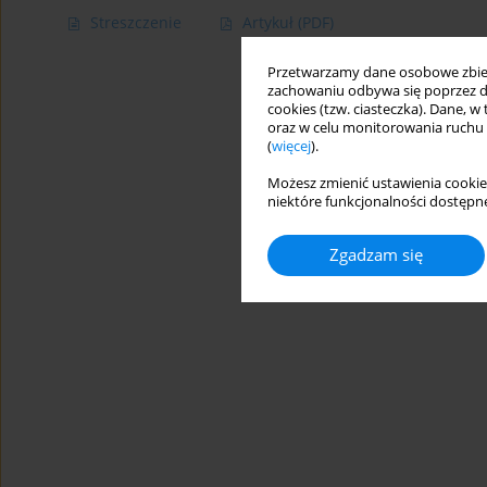
Streszczenie
Artykuł
(PDF)
Przetwarzamy dane osobowe zbiera
zachowaniu odbywa się poprzez d
cookies (tzw. ciasteczka). Dane, w
oraz w celu monitorowania ruchu
(
więcej
).
Możesz zmienić ustawienia cookie
niektóre funkcjonalności dostępne
Zgadzam się