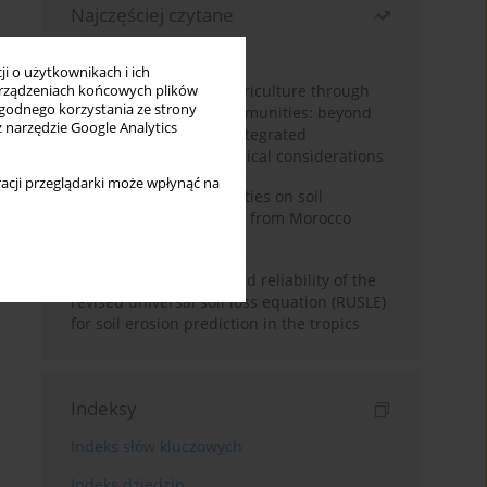
Najczęściej czytane
Miesiąc
Rok
i o użytkownikach i ich
Towards sustainable agriculture through
rządzeniach końcowych plików
wygodnego korzystania ze strony
synthetic microbial communities: beyond
z narzędzie Google Analytics
multifunctional roles, integrated
applications, and ecological considerations
acji przeglądarki może wpłynąć na
Impacts of mining activities on soil
properties: case studies from Morocco
mine sites
Revisiting the questioned reliability of the
revised universal soil loss equation (RUSLE)
for soil erosion prediction in the tropics
Indeksy
Indeks słów kluczowych
Indeks dziedzin