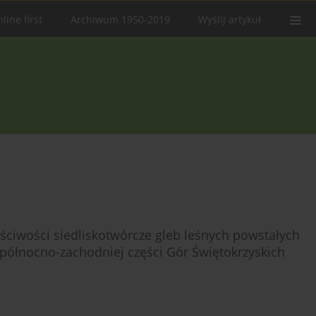
line first
Archiwum 1950-2019
Wyślij artykuł
ciwości siedliskotwórcze gleb leśnych powstałych
 północno-zachodniej części Gór Świętokrzyskich