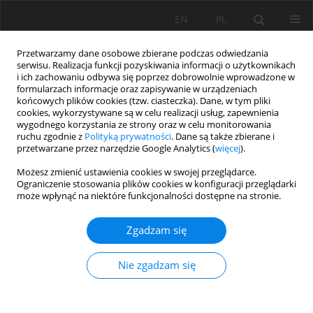
EN
PL
Przetwarzamy dane osobowe zbierane podczas odwiedzania
serwisu. Realizacja funkcji pozyskiwania informacji o użytkownikach
i ich zachowaniu odbywa się poprzez dobrowolnie wprowadzone w
formularzach informacje oraz zapisywanie w urządzeniach
końcowych plików cookies (tzw. ciasteczka). Dane, w tym pliki
cookies, wykorzystywane są w celu realizacji usług, zapewnienia
wygodnego korzystania ze strony oraz w celu monitorowania
ruchu zgodnie z
Polityką prywatności
. Dane są także zbierane i
przetwarzane przez narzędzie Google Analytics (
więcej
).
Autor
Roshila Moodley
Możesz zmienić ustawienia cookies w swojej przeglądarce.
Ograniczenie stosowania plików cookies w konfiguracji przeglądarki
może wpłynąć na niektóre funkcjonalności dostępne na stronie.
PRACA ORYGINALNA
Zgadzam się
Synergistic effects of biochar and poultry manure
on soil and cucumber (Cucumis sativus)
Nie zgadzam się
performance: A case study from the southeastern
Nigeria
Esther Okon Ayito
,
Kingley John
,
Otobong Iren Benjamin
,
Nkerewem