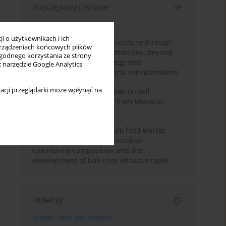
Najczęściej czytane
Miesiąc
Rok
i o użytkownikach i ich
Towards sustainable agriculture through
rządzeniach końcowych plików
synthetic microbial communities: beyond
wygodnego korzystania ze strony
multifunctional roles, integrated
z narzędzie Google Analytics
applications, and ecological considerations
acji przeglądarki może wpłynąć na
Impacts of mining activities on soil
properties: case studies from Morocco
mine sites
Bio-organic fertilizers from food wastes
induce changes in soil microbial
community composition and the
development of bok-choy (
Brassica rapa
)
Indeksy
Indeks słów kluczowych