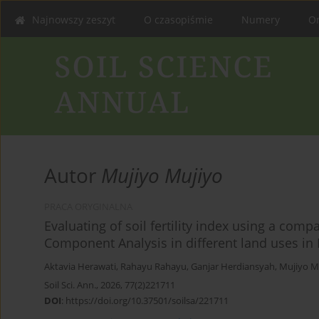
Najnowszy zeszyt
O czasopiśmie
Numery
On
Autor
Mujiyo Mujiyo
PRACA ORYGINALNA
Evaluating of soil fertility index using a com
Component Analysis in different land uses in
Aktavia Herawati
,
Rahayu Rahayu
,
Ganjar Herdiansyah
,
Mujiyo M
Soil Sci. Ann., 2026, 77(2)221711
DOI
:
https://doi.org/10.37501/soilsa/221711