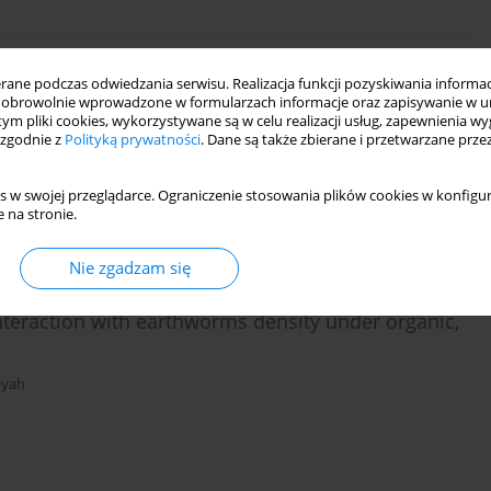
ne podczas odwiedzania serwisu. Realizacja funkcji pozyskiwania informacj
h rolnych na zboczu góry Lawu, Indonezja
obrowolnie wprowadzone w formularzach informacje oraz zapisywanie w u
 tym pliki cookies, wykorzystywane są w celu realizacji usług, zapewnienia 
Muhammad Rizky Romadhon
,
Nanda Mei Istiqomah
,
Viviana Irmawati
,
 zgodnie z
Polityką prywatności
. Dane są także zbierane i przetwarzane prze
s w swojej przeglądarce. Ograniczenie stosowania plików cookies w konfigur
 na stronie.
Nie zgadzam się
s interaction with earthworms density under organic,
iyah