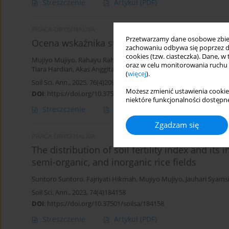
Streszczenie
Artykuł
(PDF)
PRACA ORYGINALNA
Przetwarzamy dane osobowe zbiera
Ocena wskaźnika stożkowości gleby w gruntac
zachowaniu odbywa się poprzez d
cookies (tzw. ciasteczka). Dane, w
Mujiyo Mujiyo
,
Rahayu Rahayu
,
Aktavia Herawati
,
Riskha Safira
,
oraz w celu monitorowania ruchu
Tiara Hardian
,
Akas Anggita
,
Khalyfah Hasanah
,
Dwi Utari
(
więcej
).
Soil Sci. Ann., 2025, 76(4)209940
Możesz zmienić ustawienia cookie
DOI
:
https://doi.org/10.37501/soilsa/209940
niektóre funkcjonalności dostępne
Streszczenie
Artykuł
(PDF)
Zgadzam się
PRACA ORYGINALNA
The distribution of soil fertility index and it
semi-organic, and inorganic rice fields
Suntoro Suntoro
,
Fajriyati Hikmah
,
Mujiyo Mujiyo
,
Jauhari Syams
Soil Sci. Ann., 2023, 74(4)184158
DOI
:
https://doi.org/10.37501/soilsa/184158
Streszczenie
Artykuł
(PDF)