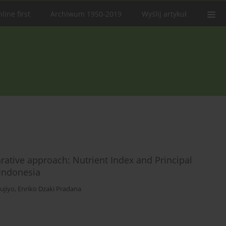
line first
Archiwum 1950-2019
Wyślij artykuł
parative approach: Nutrient Index and Principal
 Indonesia
ujiyo
,
Enriko Dzaki Pradana