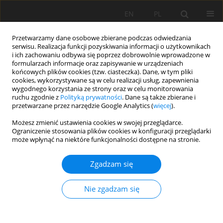
EN
PL
Przetwarzamy dane osobowe zbierane podczas odwiedzania
serwisu. Realizacja funkcji pozyskiwania informacji o użytkownikach
i ich zachowaniu odbywa się poprzez dobrowolnie wprowadzone w
formularzach informacje oraz zapisywanie w urządzeniach
końcowych plików cookies (tzw. ciasteczka). Dane, w tym pliki
cookies, wykorzystywane są w celu realizacji usług, zapewnienia
wygodnego korzystania ze strony oraz w celu monitorowania
ruchu zgodnie z
Polityką prywatności
. Dane są także zbierane i
przetwarzane przez narzędzie Google Analytics (
więcej
).
Autor
Pavlina Naskova
Możesz zmienić ustawienia cookies w swojej przeglądarce.
Ograniczenie stosowania plików cookies w konfiguracji przeglądarki
może wpłynąć na niektóre funkcjonalności dostępne na stronie.
PRACA ORYGINALNA
Zgadzam się
Investigation of
Lavandula angustifolia
Mill.
extracts as anti-Escherichia coli agents and
Nie zgadzam się
microbial additives: are they an alternative to
enrichment, decontaminating and deodorizing
agents for organic soil improvers?