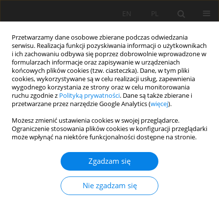
EN
PL
Przetwarzamy dane osobowe zbierane podczas odwiedzania
serwisu. Realizacja funkcji pozyskiwania informacji o użytkownikach
i ich zachowaniu odbywa się poprzez dobrowolnie wprowadzone w
formularzach informacje oraz zapisywanie w urządzeniach
końcowych plików cookies (tzw. ciasteczka). Dane, w tym pliki
cookies, wykorzystywane są w celu realizacji usług, zapewnienia
wygodnego korzystania ze strony oraz w celu monitorowania
ruchu zgodnie z
Polityką prywatności
. Dane są także zbierane i
przetwarzane przez narzędzie Google Analytics (
więcej
).
Autor
Syahru Ramadhan
Możesz zmienić ustawienia cookies w swojej przeglądarce.
Ograniczenie stosowania plików cookies w konfiguracji przeglądarki
może wpłynąć na niektóre funkcjonalności dostępne na stronie.
PRACA ORYGINALNA
Zgadzam się
The effects of forest conversion to oil palm
plantation on soil quality in the Kaos sub-
Nie zgadzam się
watershed, Indonesia
Syahru Ramadhan
,
Hermansah Hermansah
,
Bujang Rusman
,
Syafimen Yasin