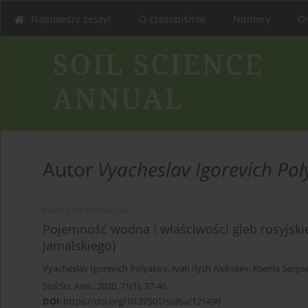
Najnowszy zeszyt
O czasopiśmie
Numery
On
Autor
Vyacheslav Igorevich Po
PRACA ORYGINALNA
Pojemność wodna i właściwości gleb rosyjskiej
Jamalskiego)
Vyacheslav Igorevich Polyakov
,
Ivan Ilych Alekseev
,
Ksenia Serge
Soil Sci. Ann., 2020, 71(1), 37-46
DOI
:
https://doi.org/10.37501/soilsa/121490