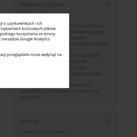
Najczęściej czytane
Miesiąc
Rok
i o użytkownikach i ich
Towards sustainable agriculture through
rządzeniach końcowych plików
synthetic microbial communities: beyond
wygodnego korzystania ze strony
multifunctional roles, integrated
z narzędzie Google Analytics
applications, and ecological considerations
acji przeglądarki może wpłynąć na
Bio-organic fertilizers from food wastes
induce changes in soil microbial
community composition and the
development of bok-choy (
Brassica rapa
)
Impacts of mining activities on soil
properties: case studies from Morocco
mine sites
Indeksy
Indeks słów kluczowych