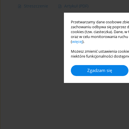
Streszczenie
Artykuł
(PDF)
Przetwarzamy dane osobowe zbiera
zachowaniu odbywa się poprzez d
cookies (tzw. ciasteczka). Dane, w
oraz w celu monitorowania ruchu
(
więcej
).
Możesz zmienić ustawienia cookie
niektóre funkcjonalności dostępne
Zgadzam się