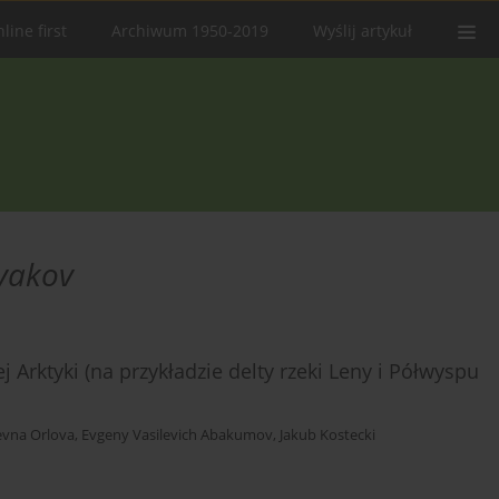
line first
Archiwum 1950-2019
Wyślij artykuł
lyakov
 Arktyki (na przykładzie delty rzeki Leny i Półwyspu
evna Orlova
,
Evgeny Vasilevich Abakumov
,
Jakub Kostecki