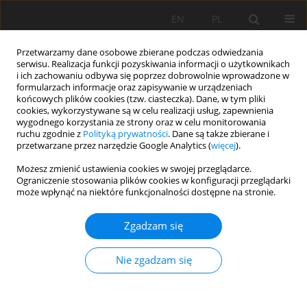
EN
PL
Przetwarzamy dane osobowe zbierane podczas odwiedzania
serwisu. Realizacja funkcji pozyskiwania informacji o użytkownikach
i ich zachowaniu odbywa się poprzez dobrowolnie wprowadzone w
formularzach informacje oraz zapisywanie w urządzeniach
końcowych plików cookies (tzw. ciasteczka). Dane, w tym pliki
cookies, wykorzystywane są w celu realizacji usług, zapewnienia
wygodnego korzystania ze strony oraz w celu monitorowania
ruchu zgodnie z
Polityką prywatności
. Dane są także zbierane i
przetwarzane przez narzędzie Google Analytics (
więcej
).
Autor
Alaa Zaghloul
Możesz zmienić ustawienia cookies w swojej przeglądarce.
Ograniczenie stosowania plików cookies w konfiguracji przeglądarki
może wpłynąć na niektóre funkcjonalności dostępne na stronie.
PRACA ORYGINALNA
Zgadzam się
Decontamination of enteric pathogens in soil
ecosystems irrigated with low quality water for
Nie zgadzam się
continuous irrigation practice
Mohamed Saber
,
Hoda Kabary
,
Doaa Ali
,
Alaa Zaghloul
Soil Sci. Ann., 2022, 73(1)147964