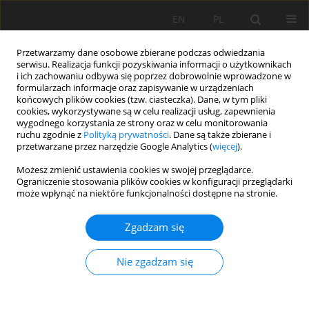
EN
PL
Przetwarzamy dane osobowe zbierane podczas odwiedzania
serwisu. Realizacja funkcji pozyskiwania informacji o użytkownikach
i ich zachowaniu odbywa się poprzez dobrowolnie wprowadzone w
formularzach informacje oraz zapisywanie w urządzeniach
końcowych plików cookies (tzw. ciasteczka). Dane, w tym pliki
cookies, wykorzystywane są w celu realizacji usług, zapewnienia
wygodnego korzystania ze strony oraz w celu monitorowania
ruchu zgodnie z
Polityką prywatności
. Dane są także zbierane i
przetwarzane przez narzędzie Google Analytics (
więcej
).
Autor
Piotr Bartmiński
Możesz zmienić ustawienia cookies w swojej przeglądarce.
Ograniczenie stosowania plików cookies w konfiguracji przeglądarki
może wpłynąć na niektóre funkcjonalności dostępne na stronie.
PRACA PRZEGLĄDOWA
Zgadzam się
Metodologiczne problemy z klasyfikacją i
pomiarami w glebach zawierających węglany
Nie zgadzam się
Piotr Bartmiński
,
Marcin Świtoniak
,
Marek Drewnik
,
Joanna Beata
Kowalska
,
Paweł Sowiński
,
Marcin Żyła
,
Andrzej Bieganowski
Soil Sci. Ann., 2022, 73(1)149235