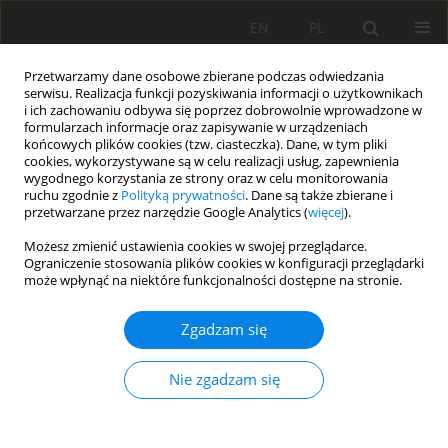
EN
PL
Przetwarzamy dane osobowe zbierane podczas odwiedzania
serwisu. Realizacja funkcji pozyskiwania informacji o użytkownikach
i ich zachowaniu odbywa się poprzez dobrowolnie wprowadzone w
formularzach informacje oraz zapisywanie w urządzeniach
końcowych plików cookies (tzw. ciasteczka). Dane, w tym pliki
cookies, wykorzystywane są w celu realizacji usług, zapewnienia
wygodnego korzystania ze strony oraz w celu monitorowania
ruchu zgodnie z
Polityką prywatności
. Dane są także zbierane i
przetwarzane przez narzędzie Google Analytics (
więcej
).
Autor
Joanna Kowalska
Możesz zmienić ustawienia cookies w swojej przeglądarce.
Ograniczenie stosowania plików cookies w konfiguracji przeglądarki
może wpłynąć na niektóre funkcjonalności dostępne na stronie.
PRACA PRZEGLĄDOWA
Zgadzam się
Metodologiczne problemy z klasyfikacją i
pomiarami w glebach zawierających węglany
Nie zgadzam się
Piotr Bartmiński
,
Marcin Świtoniak
,
Marek Drewnik
,
Joanna Beata
Kowalska
,
Paweł Sowiński
,
Marcin Żyła
,
Andrzej Bieganowski
Soil Sci. Ann., 2022, 73(1)149235