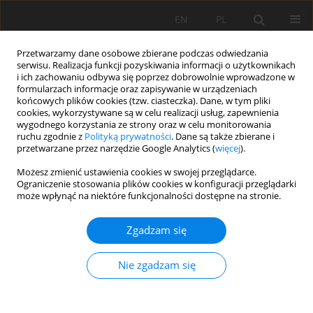
EN
PL
Przetwarzamy dane osobowe zbierane podczas odwiedzania
serwisu. Realizacja funkcji pozyskiwania informacji o użytkownikach
i ich zachowaniu odbywa się poprzez dobrowolnie wprowadzone w
formularzach informacje oraz zapisywanie w urządzeniach
końcowych plików cookies (tzw. ciasteczka). Dane, w tym pliki
cookies, wykorzystywane są w celu realizacji usług, zapewnienia
wygodnego korzystania ze strony oraz w celu monitorowania
ruchu zgodnie z
Polityką prywatności
. Dane są także zbierane i
przetwarzane przez narzędzie Google Analytics (
więcej
).
Autor
Magdalena Bednik-Dudek
Możesz zmienić ustawienia cookies w swojej przeglądarce.
Ograniczenie stosowania plików cookies w konfiguracji przeglądarki
może wpłynąć na niektóre funkcjonalności dostępne na stronie.
PRACA ORYGINALNA
Zgadzam się
Wpływ procesów koluwialnych na właściwości
gleb organicznych i organiczno-mineralnych:
Nie zgadzam się
Studium przypadku odcinka doliny rzecznej na
Pogórzu Izerskim
Adam Bogacz
,
Dariusz Gruszka
,
Aleksandra Loba
,
Aleksandra Kot
,