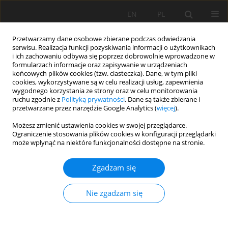
EN
PL
Przetwarzamy dane osobowe zbierane podczas odwiedzania
serwisu. Realizacja funkcji pozyskiwania informacji o użytkownikach
i ich zachowaniu odbywa się poprzez dobrowolnie wprowadzone w
formularzach informacje oraz zapisywanie w urządzeniach
końcowych plików cookies (tzw. ciasteczka). Dane, w tym pliki
cookies, wykorzystywane są w celu realizacji usług, zapewnienia
wygodnego korzystania ze strony oraz w celu monitorowania
ruchu zgodnie z
Polityką prywatności
. Dane są także zbierane i
przetwarzane przez narzędzie Google Analytics (
więcej
).
Autor
Juan Carlos González
Możesz zmienić ustawienia cookies w swojej przeglądarce.
Ograniczenie stosowania plików cookies w konfiguracji przeglądarki
Gonzalez
może wpłynąć na niektóre funkcjonalności dostępne na stronie.
Zgadzam się
PRACA ORYGINALNA
Potentially toxic elements and radionuclides
Nie zgadzam się
contamination in soils from the vicinity of an
ancient mercury mine in Huancavelica, Peru
Miguel Castillo Corzo
,
Victor Peña Rodríguez
,
Manuel Manrique