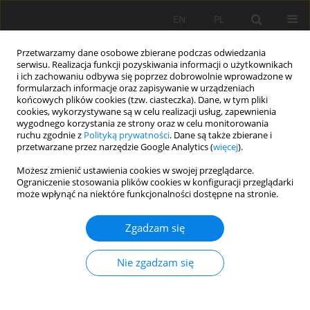
EN
PL
Przetwarzamy dane osobowe zbierane podczas odwiedzania
serwisu. Realizacja funkcji pozyskiwania informacji o użytkownikach
i ich zachowaniu odbywa się poprzez dobrowolnie wprowadzone w
formularzach informacje oraz zapisywanie w urządzeniach
końcowych plików cookies (tzw. ciasteczka). Dane, w tym pliki
cookies, wykorzystywane są w celu realizacji usług, zapewnienia
wygodnego korzystania ze strony oraz w celu monitorowania
ruchu zgodnie z
Polityką prywatności
. Dane są także zbierane i
przetwarzane przez narzędzie Google Analytics (
więcej
).
Autor
Jarosław Kaszubkiewicz
Możesz zmienić ustawienia cookies w swojej przeglądarce.
Ograniczenie stosowania plików cookies w konfiguracji przeglądarki
może wpłynąć na niektóre funkcjonalności dostępne na stronie.
PRACA ORYGINALNA
Utrata użytków rolnych w województwie
Zgadzam się
dolnośląskim: skala i struktura wyłączeń gruntów
rolnych na przykładzie czarnych ziem
Nie zgadzam się
wrocławskich
Jarosław Kaszubkiewicz
,
Beata Łabaz
,
Paweł Jezierski
,
Krzysztof
Goleniowski