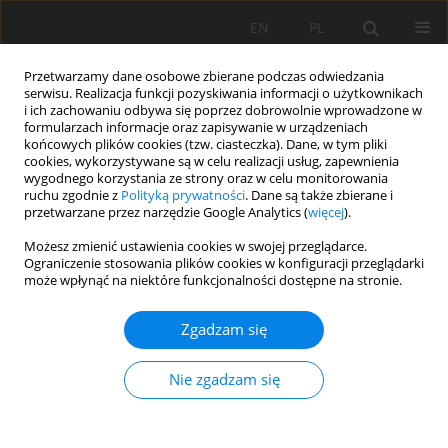
EN
PL
Przetwarzamy dane osobowe zbierane podczas odwiedzania
serwisu. Realizacja funkcji pozyskiwania informacji o użytkownikach
i ich zachowaniu odbywa się poprzez dobrowolnie wprowadzone w
formularzach informacje oraz zapisywanie w urządzeniach
końcowych plików cookies (tzw. ciasteczka). Dane, w tym pliki
cookies, wykorzystywane są w celu realizacji usług, zapewnienia
wygodnego korzystania ze strony oraz w celu monitorowania
ruchu zgodnie z
Polityką prywatności
. Dane są także zbierane i
przetwarzane przez narzędzie Google Analytics (
więcej
).
Autor
Joanna Lemanowicz
Możesz zmienić ustawienia cookies w swojej przeglądarce.
Ograniczenie stosowania plików cookies w konfiguracji przeglądarki
może wpłynąć na niektóre funkcjonalności dostępne na stronie.
PRACA ORYGINALNA
Zgadzam się
Zawartość przyswajalnych makro i
mikroelementów na tle aktywności
Nie zgadzam się
enzymatycznej gleb zmienionych w wyniku
oddziaływania przemysłu sodowego
Agata Bartkowiak
,
Joanna Lemanowicz