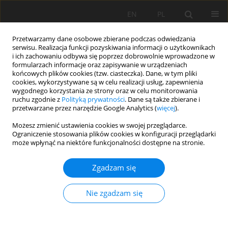
EN
PL
Przetwarzamy dane osobowe zbierane podczas odwiedzania
serwisu. Realizacja funkcji pozyskiwania informacji o użytkownikach
i ich zachowaniu odbywa się poprzez dobrowolnie wprowadzone w
formularzach informacje oraz zapisywanie w urządzeniach
końcowych plików cookies (tzw. ciasteczka). Dane, w tym pliki
cookies, wykorzystywane są w celu realizacji usług, zapewnienia
wygodnego korzystania ze strony oraz w celu monitorowania
ruchu zgodnie z
Polityką prywatności
. Dane są także zbierane i
przetwarzane przez narzędzie Google Analytics (
więcej
).
Autor
Farshid Nourbakhsh
Możesz zmienić ustawienia cookies w swojej przeglądarce.
Ograniczenie stosowania plików cookies w konfiguracji przeglądarki
może wpłynąć na niektóre funkcjonalności dostępne na stronie.
KRÓTKI KOMUNIKAT
Zgadzam się
L-arginine application triggered soil hydrolytic
activity
Nie zgadzam się
Sajedeh Khosrozadeh
,
Farshid Nourbakhsh
Soil Sci. Ann., 2023, 74(1)161147
DOI
:
https://doi.org/10.37501/soilsa/161147