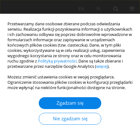
EN
PL
Przetwarzamy dane osobowe zbierane podczas odwiedzania
serwisu. Realizacja funkcji pozyskiwania informacji o użytkownikach
i ich zachowaniu odbywa się poprzez dobrowolnie wprowadzone w
formularzach informacje oraz zapisywanie w urządzeniach
końcowych plików cookies (tzw. ciasteczka). Dane, w tym pliki
cookies, wykorzystywane są w celu realizacji usług, zapewnienia
wygodnego korzystania ze strony oraz w celu monitorowania
ruchu zgodnie z
Polityką prywatności
. Dane są także zbierane i
przetwarzane przez narzędzie Google Analytics (
więcej
).
Autor
Sandra Cátia Uchôa
Możesz zmienić ustawienia cookies w swojej przeglądarce.
Ograniczenie stosowania plików cookies w konfiguracji przeglądarki
może wpłynąć na niektóre funkcjonalności dostępne na stronie.
PRACA ORYGINALNA
Zgadzam się
Soil enzymatic activity in Acrisols as affected by
forest-pasture conversion in northern Amazonia
Nie zgadzam się
Ingridy Do Nascimento Tavares
,
Sandra Cátia Pereira Uchôa
,
José
Maria Arcanjo Alves
,
Carlos Henrique Lima de Matos
,
Fernando Gil-
Sotres
,
Elmarie Kotze