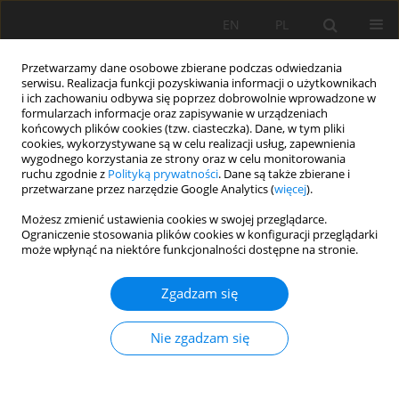
EN
PL
Przetwarzamy dane osobowe zbierane podczas odwiedzania
serwisu. Realizacja funkcji pozyskiwania informacji o użytkownikach
i ich zachowaniu odbywa się poprzez dobrowolnie wprowadzone w
formularzach informacje oraz zapisywanie w urządzeniach
końcowych plików cookies (tzw. ciasteczka). Dane, w tym pliki
cookies, wykorzystywane są w celu realizacji usług, zapewnienia
wygodnego korzystania ze strony oraz w celu monitorowania
ruchu zgodnie z
Polityką prywatności
. Dane są także zbierane i
przetwarzane przez narzędzie Google Analytics (
więcej
).
Autor
Wiesław Szulc
Możesz zmienić ustawienia cookies w swojej przeglądarce.
Ograniczenie stosowania plików cookies w konfiguracji przeglądarki
może wpłynąć na niektóre funkcjonalności dostępne na stronie.
PRACA ORYGINALNA
Zgadzam się
Wpływ wapnowania na unieruchamianie kadmu
w glebie oraz na jego zawartość w pszenicy jarej
Nie zgadzam się
(Triticum aestivum L.)
Ala Nagiel
,
Wiesław Szulc
Soil Sci. Ann., 2020, 71(1), 93-96