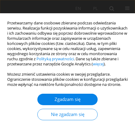
EN
PL
Przetwarzamy dane osobowe zbierane podczas odwiedzania
serwisu. Realizacja funkcji pozyskiwania informacji o użytkownikach
i ich zachowaniu odbywa się poprzez dobrowolnie wprowadzone w
formularzach informacje oraz zapisywanie w urządzeniach
końcowych plików cookies (tzw. ciasteczka). Dane, w tym pliki
cookies, wykorzystywane są w celu realizacji usług, zapewnienia
wygodnego korzystania ze strony oraz w celu monitorowania
ruchu zgodnie z
Polityką prywatności
. Dane są także zbierane i
przetwarzane przez narzędzie Google Analytics (
więcej
).
Autor
Sandra Cátia Uchôa
Możesz zmienić ustawienia cookies w swojej przeglądarce.
Ograniczenie stosowania plików cookies w konfiguracji przeglądarki
może wpłynąć na niektóre funkcjonalności dostępne na stronie.
PRACA ORYGINALNA
Zgadzam się
Soil enzymatic activity in Acrisols as affected by
forest-pasture conversion in northern Amazonia
Nie zgadzam się
Ingridy Do Nascimento Tavares
,
Sandra Cátia Pereira Uchôa
,
José
Maria Arcanjo Alves
,
Carlos Henrique Lima de Matos
,
Fernando Gil-
Sotres
,
Elmarie Kotze