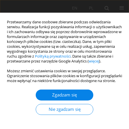
EN
PL
Przetwarzamy dane osobowe zbierane podczas odwiedzania
serwisu. Realizacja funkcji pozyskiwania informacji o użytkownikach
i ich zachowaniu odbywa się poprzez dobrowolnie wprowadzone w
formularzach informacje oraz zapisywanie w urządzeniach
końcowych plików cookies (tzw. ciasteczka). Dane, w tym pliki
cookies, wykorzystywane są w celu realizacji usług, zapewnienia
wygodnego korzystania ze strony oraz w celu monitorowania
ruchu zgodnie z
Polityką prywatności
. Dane są także zbierane i
przetwarzane przez narzędzie Google Analytics (
więcej
).
2/2026 vol. 77
Możesz zmienić ustawienia cookies w swojej przeglądarce.
Ograniczenie stosowania plików cookies w konfiguracji przeglądarki
może wpłynąć na niektóre funkcjonalności dostępne na stronie.
PRACA ORYGINALNA
Zgadzam się
Critical assessment of soil
fertility characteristics of long-
Nie zgadzam się
term chemical fertilized coconut