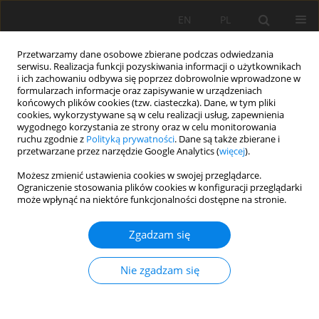
EN
PL
Przetwarzamy dane osobowe zbierane podczas odwiedzania
serwisu. Realizacja funkcji pozyskiwania informacji o użytkownikach
i ich zachowaniu odbywa się poprzez dobrowolnie wprowadzone w
formularzach informacje oraz zapisywanie w urządzeniach
końcowych plików cookies (tzw. ciasteczka). Dane, w tym pliki
cookies, wykorzystywane są w celu realizacji usług, zapewnienia
wygodnego korzystania ze strony oraz w celu monitorowania
ruchu zgodnie z
Polityką prywatności
. Dane są także zbierane i
przetwarzane przez narzędzie Google Analytics (
więcej
).
Słowo kluczowe
Gleby gytiowe i
Możesz zmienić ustawienia cookies w swojej przeglądarce.
Ograniczenie stosowania plików cookies w konfiguracji przeglądarki
mułowe
może wpłynąć na niektóre funkcjonalności dostępne na stronie.
Zgadzam się
PRACA PRZEGLĄDOWA
Holoceńskie osady jeziorne jako materiał
Nie zgadzam się
macierzysty gleb
Andrzej Łachacz
,
Bartłomnej Glina
,
Barbara Kalisz
,
Łukasz Mendyk
,
Paweł Sowiński