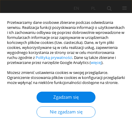
EN
PL
Przetwarzamy dane osobowe zbierane podczas odwiedzania
serwisu. Realizacja funkcji pozyskiwania informacji o użytkownikach
i ich zachowaniu odbywa się poprzez dobrowolnie wprowadzone w
formularzach informacje oraz zapisywanie w urządzeniach
końcowych plików cookies (tzw. ciasteczka). Dane, w tym pliki
cookies, wykorzystywane są w celu realizacji usług, zapewnienia
wygodnego korzystania ze strony oraz w celu monitorowania
ruchu zgodnie z
Polityką prywatności
. Dane są także zbierane i
przetwarzane przez narzędzie Google Analytics (
więcej
).
Autor
Barbara Kalisz
Możesz zmienić ustawienia cookies w swojej przeglądarce.
Ograniczenie stosowania plików cookies w konfiguracji przeglądarki
może wpłynąć na niektóre funkcjonalności dostępne na stronie.
PRACA ORYGINALNA
Geneza, właściwości i klasyfikacja gleb
Zgadzam się
organicznych w Delcie Wisły
Barbara Kalisz
,
Mirosław Orzechowski
,
Sławomir Smólczyński
,
Paweł
Nie zgadzam się
Sowiński
Soil Sci. Ann., 2026, 77(2)221682
DOI
:
https://doi.org/10.37501/soilsa/221682