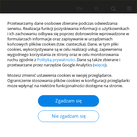
EN
PL
Przetwarzamy dane osobowe zbierane podczas odwiedzania
serwisu. Realizacja funkcji pozyskiwania informacji o użytkownikach
i ich zachowaniu odbywa się poprzez dobrowolnie wprowadzone w
formularzach informacje oraz zapisywanie w urządzeniach
końcowych plików cookies (tzw. ciasteczka). Dane, w tym pliki
cookies, wykorzystywane są w celu realizacji usług, zapewnienia
wygodnego korzystania ze strony oraz w celu monitorowania
ruchu zgodnie z
Polityką prywatności
. Dane są także zbierane i
przetwarzane przez narzędzie Google Analytics (
więcej
).
Słowo kluczowe
Grupa
Możesz zmienić ustawienia cookies w swojej przeglądarce.
Ograniczenie stosowania plików cookies w konfiguracji przeglądarki
granulometryczna
może wpłynąć na niektóre funkcjonalności dostępne na stronie.
Zgadzam się
PRACA ORYGINALNA
Możliwości przypisania zawartości frakcji
Nie zgadzam się
granulometrycznych według PTG 2008/USDA do
wybranych grup granulometrycznych PTG 1956
wyróżnionych na mapie glebowo-rolniczej