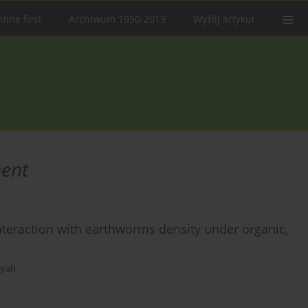
line first
Archiwum 1950-2019
Wyślij artykuł
ment
s interaction with earthworms density under organic,
iyah