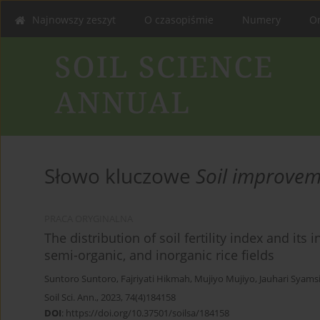
Najnowszy zeszyt
O czasopiśmie
Numery
On
Słowo kluczowe
Soil improve
PRACA ORYGINALNA
The distribution of soil fertility index and it
semi-organic, and inorganic rice fields
Suntoro Suntoro
,
Fajriyati Hikmah
,
Mujiyo Mujiyo
,
Jauhari Syams
Soil Sci. Ann., 2023, 74(4)184158
DOI
:
https://doi.org/10.37501/soilsa/184158