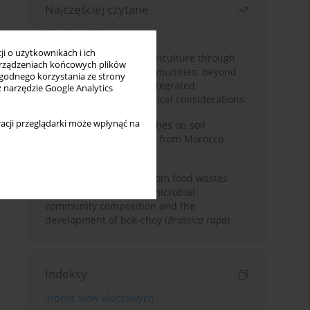
Najczęściej czytane
Miesiąc
Rok
i o użytkownikach i ich
Towards sustainable agriculture through
rządzeniach końcowych plików
synthetic microbial communities: beyond
wygodnego korzystania ze strony
multifunctional roles, integrated
z narzędzie Google Analytics
applications, and ecological considerations
acji przeglądarki może wpłynąć na
Impacts of mining activities on soil
properties: case studies from Morocco
mine sites
Bio-organic fertilizers from food wastes
induce changes in soil microbial
community composition and the
development of bok-choy (
Brassica rapa
)
Indeksy
Indeks słów kluczowych