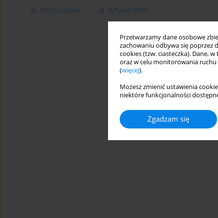
Streszczenie
Artykuł
(PDF)
Przetwarzamy dane osobowe zbiera
zachowaniu odbywa się poprzez d
cookies (tzw. ciasteczka). Dane, w
oraz w celu monitorowania ruchu
(
więcej
).
Możesz zmienić ustawienia cookie
niektóre funkcjonalności dostępne
Zgadzam się