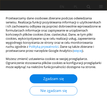
EN
PL
Przetwarzamy dane osobowe zbierane podczas odwiedzania
serwisu. Realizacja funkcji pozyskiwania informacji o użytkownikach
i ich zachowaniu odbywa się poprzez dobrowolnie wprowadzone w
formularzach informacje oraz zapisywanie w urządzeniach
końcowych plików cookies (tzw. ciasteczka). Dane, w tym pliki
cookies, wykorzystywane są w celu realizacji usług, zapewnienia
wygodnego korzystania ze strony oraz w celu monitorowania
ruchu zgodnie z
Polityką prywatności
. Dane są także zbierane i
przetwarzane przez narzędzie Google Analytics (
więcej
).
Autor
Suntoro Suntoro
Możesz zmienić ustawienia cookies w swojej przeglądarce.
Ograniczenie stosowania plików cookies w konfiguracji przeglądarki
może wpłynąć na niektóre funkcjonalności dostępne na stronie.
PRACA ORYGINALNA
Zgadzam się
The distribution of soil fertility index and its
interaction with earthworms density under
Nie zgadzam się
organic, semi-organic, and inorganic rice fields
Suntoro Suntoro
,
Fajriyati Hikmah
,
Mujiyo Mujiyo
,
Jauhari Syamsiyah
Soil Sci. Ann., 2023, 74(4)184158