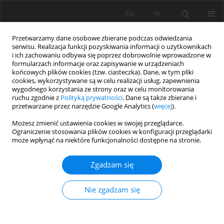
EN
PL
Przetwarzamy dane osobowe zbierane podczas odwiedzania
serwisu. Realizacja funkcji pozyskiwania informacji o użytkownikach
i ich zachowaniu odbywa się poprzez dobrowolnie wprowadzone w
formularzach informacje oraz zapisywanie w urządzeniach
końcowych plików cookies (tzw. ciasteczka). Dane, w tym pliki
cookies, wykorzystywane są w celu realizacji usług, zapewnienia
wygodnego korzystania ze strony oraz w celu monitorowania
ruchu zgodnie z
Polityką prywatności
. Dane są także zbierane i
przetwarzane przez narzędzie Google Analytics (
więcej
).
Słowo kluczowe
Turbisole
Możesz zmienić ustawienia cookies w swojej przeglądarce.
Ograniczenie stosowania plików cookies w konfiguracji przeglądarki
może wpłynąć na niektóre funkcjonalności dostępne na stronie.
PRACA PRZEGLĄDOWA
Zgadzam się
Gleby technogeniczne - Gleby Roku 2020 w
Polsce. Koncepcja, właściwości i klasyfikacja gleb
Nie zgadzam się
technogenicznych w Polsce
Cezary Kabała
,
Andrzej Greinert
,
Przemysław Charzyński
,
Łukasz
Uzarowicz